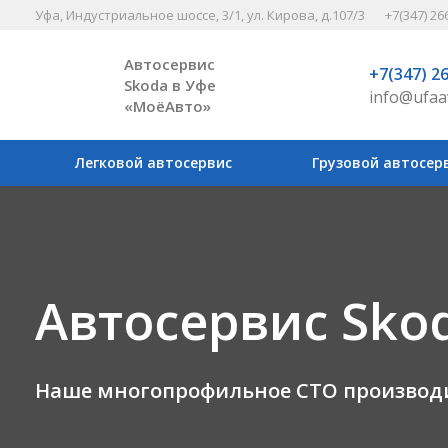
Уфа, Индустриальное шоссе, 3/1, ул. Кирова, д.107/3
+7(347) 26
Автосервис
+7(347) 2
Skoda в Уфе
info@ufaa
«МоёАвто»
Легковой автосервис
Грузовой автосер
Автосервис Skod
Наше многопрофильное СТО производит