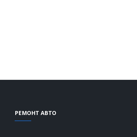
производится бесплатно.
УЧАВСТВОВАТЬ В АКЦИИ
РЕМОНТ АВТО