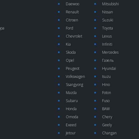
Daewoo
Mitsubishi
Renault
Nissan
Citroen
Suzuki
ора
Ford
Toyota
Chevrolet
Lexus
Kia
Infiniti
Skoda
Mercedes
Opel
Газель
Peugeot
Hyundai
Volkswagen
Isuzu
Ssangyong
Hino
Mazda
Foton
Subaru
Fuso
Honda
BAW
Omoda
Chery
Exeed
Geely
Jetour
Changan