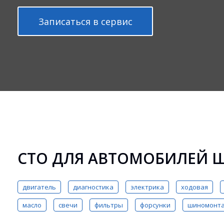
Записаться в сервис
СТО ДЛЯ АВТОМОБИЛЕЙ 
двигатель
диагностика
электрика
ходовая
масло
свечи
фильтры
форсунки
шиномонт