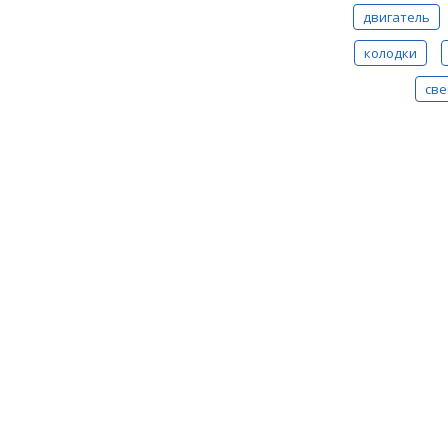
двигатель
колодки
све