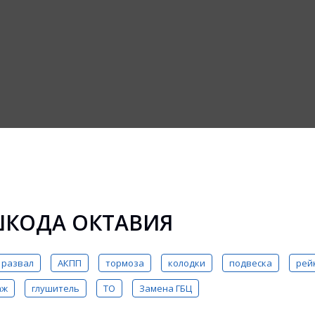
ШКОДА ОКТАВИЯ
развал
АКПП
тормоза
колодки
подвеска
рей
аж
глушитель
ТО
Замена ГБЦ