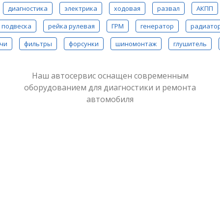
диагностика
электрика
ходовая
развал
АКПП
подвеска
рейка рулевая
ГРМ
генератор
радиато
чи
фильтры
форсунки
шиномонтаж
глушитель
Наш автосервис оснащен современным
оборудованием для диагностики и ремонта
автомобиля
Замена фильтров на Sk
При выполнении ремонта замена воз