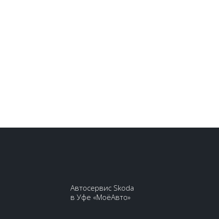
Автосервис Skoda
в Уфе «МоёАвто»